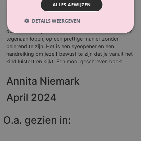
ALLES AFWIJZEN
Een aanrader voor veel ouders! Het leest gemakkelijk
DETAILS WEERGEVEN
en begrijpelijk. Majella belicht alle facetten van het
opvoeden en “problem waar veel ouders en kinderen
tegenaan lopen, op een prettige manier zonder
belerend te zijn. Het is een eyeopener en een
handreiking om jezelf bewust te zijn dat je vanuit het
kind luistert en kijkt. Een mooi geschreven boek!
Annita Niemark
April 2024
O.a. gezien in: