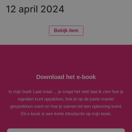
12 april 2024
Bekijk item
Download het e-book
In mijn boek
Laat maar… je snapt het niet!
laat ik zien hoe je
signalen kunt oppakken, hoe je op de juiste manier
gesprekken voert en hoe je samen tot een oplossing komt.
Dit e-book is een korte introductie op mijn boek.