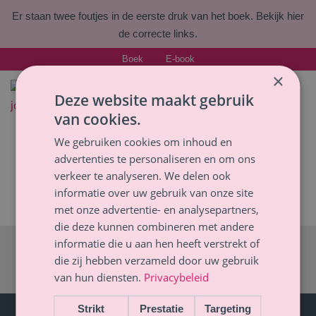
Er staan twee foutjes in de eerste druk van het boek.
Bekijk hier
de correcte links.
Boek
E-book
×
Deze website maakt gebruik
Afspraak maken
van cookies.
Welke kl
Voor pr
We gebruiken cookies om inhoud en
advertenties te personaliseren en om ons
verkeer te analyseren. We delen ook
informatie over uw gebruik van onze site
met onze advertentie- en analysepartners,
die deze kunnen combineren met andere
informatie die u aan hen heeft verstrekt of
© Majella Lammers
|
Privacybeleid
–
Cookie-beleid
–
Klachten
–
Brancheverenigingen
die zij hebben verzameld door uw gebruik
van hun diensten.
Privacybeleid
KVK
141 174 19
Strikt
Prestatie
Targeting