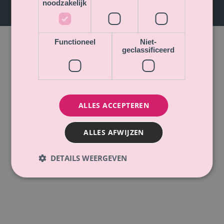
IBAN
NL95 SNSB 078 328 02 38
noodzakelijk
BTW
NL001362633B86
Functioneel
Niet-
Marketing
&
Branding
geclassificeerd
ALLES ACCEPTEREN
ALLES AFWIJZEN
DETAILS WEERGEVEN