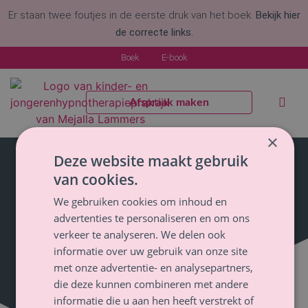
Er staan twee foutjes in de eerste druk van het boek.
Bekijk hier
de correcte links.
Boek
E-book
Afspraak maken
Welke kla
Voor pr
×
Deze website maakt gebruik
van cookies.
Ambassadeurschap van Breinbaas Academy met
We gebruiken cookies om inhoud en
Dominiek Huis in t Veld
advertenties te personaliseren en om ons
verkeer te analyseren. We delen ook
mei 4, 2024
informatie over uw gebruik van onze site
met onze advertentie- en analysepartners,
die deze kunnen combineren met andere
informatie die u aan hen heeft verstrekt of