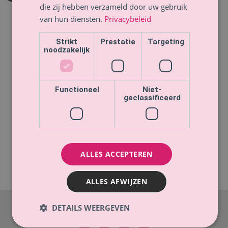
die zij hebben verzameld door uw gebruik
van hun diensten.
Privacybeleid
Strikt
Prestatie
Targeting
noodzakelijk
Functioneel
Niet-
geclassificeerd
ALLES ACCEPTEREN
ALLES AFWIJZEN
© Majella Lammers
|
Privacybeleid
–
Cookie-beleid
–
Klachten
–
DETAILS WEERGEVEN
Brancheverenigingen