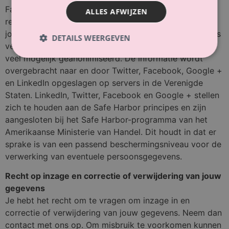
Facebook, Twitter, LinkedIn en Google (welke
ALLES AFWIJZEN
regelmatig kunnen wijzigen) om te lezen wat zij met
jouw (persoons)gegevens doen die zij via deze cookies
DETAILS WEERGEVEN
verwerken. De informatie die ze verzamelen wordt zo
veel mogelijk geanonimiseerd. De informatie wordt
overgebracht naar en door Twitter, Facebook, Google +
en LinkedIn opgeslagen op servers in de Verenigde
Staten. LinkedIn, Twitter, Facebook en Google + stellen
zich te houden aan de Safe Harbor principes en zijn
aangesloten bij het Safe Harbor-programma van het
Amerikaanse Ministerie van Handel. Dit houdt in dat er
sprake is van een passend beschermingsniveau voor de
verwerking van eventuele persoonsgegevens.
Recht op inzage en correctie of verwijdering van jouw
gegevens
Je hebt het recht om te vragen om inzage in en
correctie of verwijdering van jouw gegevens. Neem dan
contact met ons op. Om misbruik te voorkomen kunnen