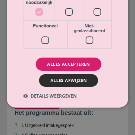
noodzakelijk
Functioneel
Niet-
geclassificeerd
ALLES ACCEPTEREN
ALLES AFWIJZEN
DETAILS WEERGEVEN
LET OP: Dit betreft een Pilot
Het programma bestaat uit:
1 Uitgebreid intakegesprek