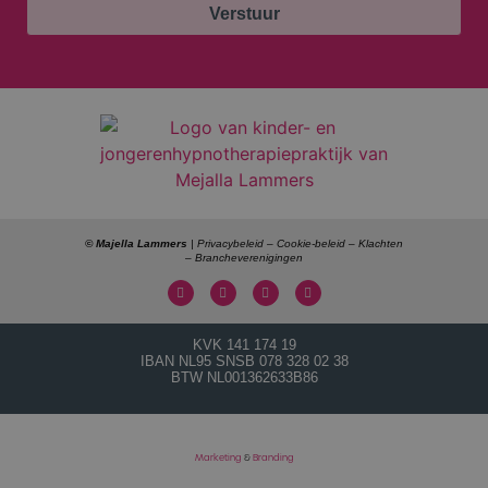
Verstuur
© Majella Lammers
|
Privacybeleid
–
Cookie-beleid
–
Klachten
–
Brancheverenigingen
KVK
141 174 19
IBAN
NL95 SNSB 078 328 02 38
BTW
NL001362633B86
Marketing
&
Branding