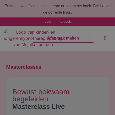
Er staan twee foutjes in de eerste druk van het boek.
Bekijk hier
de correcte links.
Boek
E-book
Afspraak maken
Welke kl
Voor pr
Masterclasses
Bewust bekwaam
begeleiden
Masterclass Live