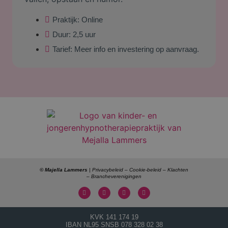
Praktijk:
Online
Duur:
2,5 uur
Tarief:
Meer info en investering op aanvraag.
© Majella Lammers
|
Privacybeleid
–
Cookie-beleid
–
Klachten
–
Brancheverenigingen
KVK
141 174 19
IBAN
NL95 SNSB 078 328 02 38