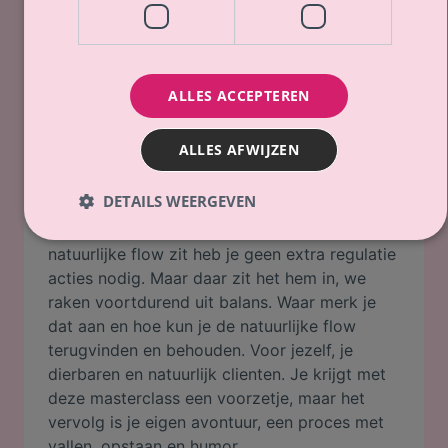
Bewust bekwaam
begeleiden
Energie- en
ALLES ACCEPTEREN
Emotieregulatie?
ALLES AFWIJZEN
Ja, je leest het goed, een vraagteken op het
eind. In deze masterclass krijg je inzicht in
DETAILS WEERGEVEN
hoe ons mind-body-omgevings- systeem,
deze zaken van nature regelt. Als je in je
natuurlijke flow zit heb je geen extra regulatie
acties nodig. Maar daar zit het hem in, we
raken voortdurend uit balans. Waar merk je
dat aan en hoe kun je de natuurlijke flow
terugvinden en behouden. Voor jezelf, je
dierbaren en natuurlijk clienten. Je krijgt met
deze masterclass een voorzetje, maar het
vervolg is je eigen avontuur, een proces met
vallen, opstaan en humor.