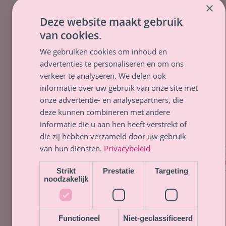
×
Deze website maakt gebruik
van cookies.
Bewust bekwaam
We gebruiken cookies om inhoud en
begeleiden
advertenties te personaliseren en om ons
Masterclass Online
verkeer te analyseren. We delen ook
informatie over uw gebruik van onze site met
In mijn online masterclass Bewust Bekwaam
onze advertentie- en analysepartners, die
Begeleiden bij aanhoudende lichamelijke
deze kunnen combineren met andere
klachten, leer je wat jij in principe nodig hebt
informatie die u aan hen heeft verstrekt of
om net zo’n resultaat te mogen ervaren als ik.
die zij hebben verzameld door uw gebruik
van hun diensten.
Privacybeleid
Praktijk:
Zonder praktische onderdelen
Mee
inf
Duur:
2,5 uur
Strikt
Prestatie
Targeting
noodzakelijk
Tarief:
Meer info en investering op aanvraag.
Functioneel
Niet-geclassificeerd