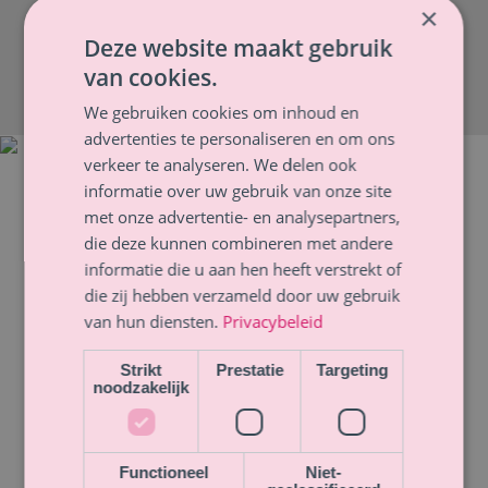
×
ervaren en leer je wanneer je dat wilt, hoe je dat
Deze website maakt gebruik
bij jezelf doet.
van cookies.
Wat kun je verwachten?
We gebruiken cookies om inhoud en
advertenties te personaliseren en om ons
90% van de kinderen en jongeren die na
verkeer te analyseren. We delen ook
de intake doorgaan met mijn
informatie over uw gebruik van onze site
met onze advertentie- en analysepartners,
begeleiding, hebben een andere
die deze kunnen combineren met andere
pijnbeleving en gaan met levenslust en
informatie die u aan hen heeft verstrekt of
die zij hebben verzameld door uw gebruik
een doel de deur uit!
van hun diensten.
Privacybeleid
Hoe gaat het in zijn werk?
Strikt
Prestatie
Targeting
noodzakelijk
Na telefonische of online-aanmelding
ontvang je een intake-formulier. Na
Functioneel
Niet-