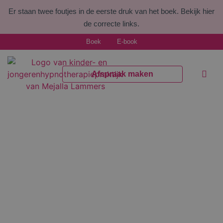
Er staan twee foutjes in de eerste druk van het boek.
Bekijk hier
de correcte links.
Boek
E-book
Afspraak maken
Welke kl
Voor pr