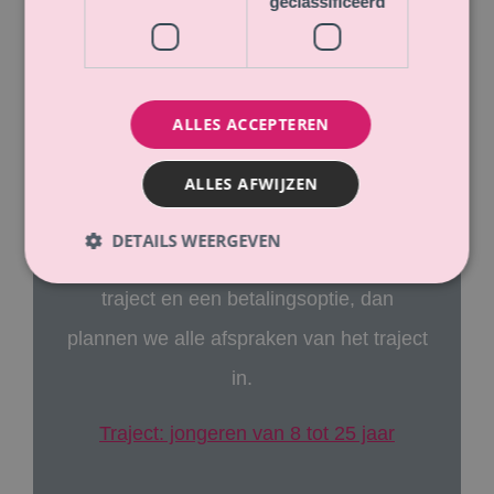
geclassificeerd
terug-ontvangst kunnen we dan een
gratis afspraak plannen (telefonisch of
beeldbellen) van 15 minuten. Zo kan ik
ALLES ACCEPTEREN
bepalen of ik de juiste persoon ben om
met deze hulpvraag te werken en
ALLES AFWIJZEN
kunnen jullie bepalen of je met mij een
DETAILS WEERGEVEN
traject wil aangaan. Kies je voor het
traject en een betalingsoptie, dan
plannen we alle afspraken van het traject
in.
Traject: jongeren van 8 tot 25 jaar