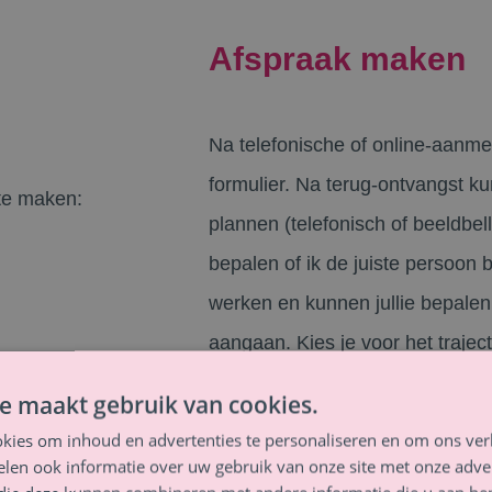
Afspraak maken
Na telefonische of online-aanme
formulier. Na terug-ontvangst k
te maken:
plannen (telefonisch of beeldbel
bepalen of ik de juiste persoon
werken en kunnen jullie bepalen o
aangaan. Kies je voor het trajec
we alle afspraken van het traject
an bel ik je zo
e maakt gebruik van cookies.
kies om inhoud en advertenties te personaliseren en om ons ver
len ook informatie over uw gebruik van onze site met onze adver
lijk contact met je