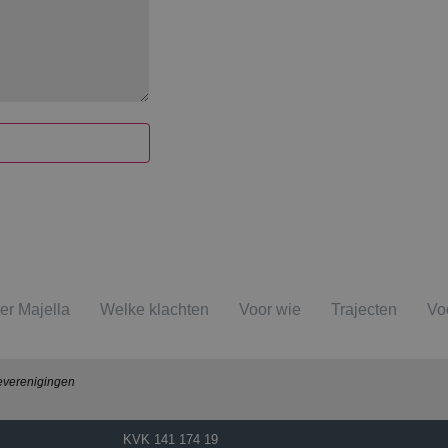
er Majella
Welke klachten
Voor wie
Trajecten
Vo
everenigingen
KVK
141 174 19