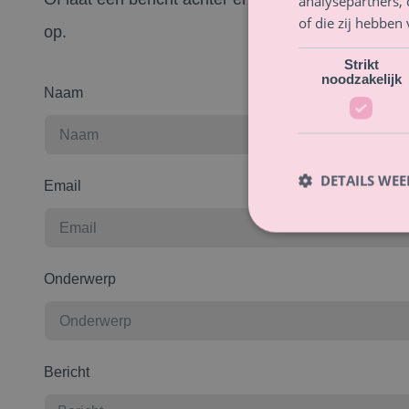
analysepartners,
of die zij hebbe
op.
Strikt
noodzakelijk
Naam
DETAILS WE
Email
Onderwerp
Bericht