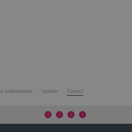
or professionals
Spreker
Contact