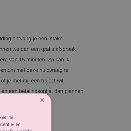
lding ontvang je een intake-
unnen we dan een gratis afspraak
len) van 15 minuten. Zo kan ik
 ben om met deze hulpvraag te
f je met mij een traject wil
t en een betalingsoptie, dan plannen
×
 in.
keer te
tentie- en