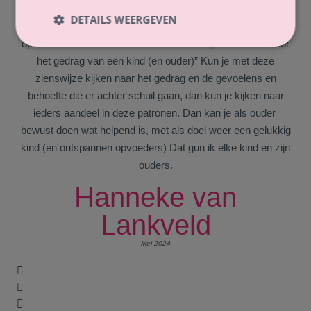
aanraden aan ouders. Het leest makkelijk en is heel
DETAILS WEERGEVEN
herkenbaar. Het boek is geschreven in hele begrijpelijke
opvoedtaal voor ouders. Immers “Er is altijd een reden voor
het gedrag van een kind (en ouder)” Kun je met deze
zienswijze kijken naar het gedrag en de gevoelens en
behoefte die er achter schuil gaan, dan kun je kijken naar
ieders aandeel in deze patronen. Dan kan je als ouder
bewust doen wat helpend is, met als doel weer een gelukkig
kind (en ontspannen opvoeders) Dat gun ik elke kind en zijn
ouders.
Hanneke van
Lankveld
Mei 2024