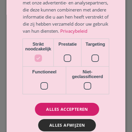
met onze advertentie- en analysepartners,
met pijn of andere lichamelijke klachten zo snel mogelijk weer
die deze kunnen combineren met andere
opgewekt en energiek mag worden.
informatie die u aan hen heeft verstrekt of
Nele
die zij hebben verzameld door uw gebruik
van hun diensten.
Privacybeleid
Descheemaecker
Strikt
Prestatie
Targeting
Mei 2024
noodzakelijk
Functioneel
Niet-
geclassificeerd
ALLES ACCEPTEREN
ALLES AFWIJZEN
In mijn werk als kindertherapeut ga ik dit boek zeker