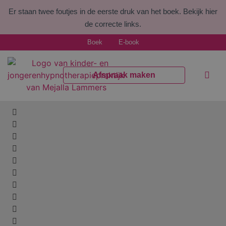
Er staan twee foutjes in de eerste druk van het boek.
Bekijk hier
de correcte links.
Boek
E-book
Afspraak maken
Welke kl
Voor pr