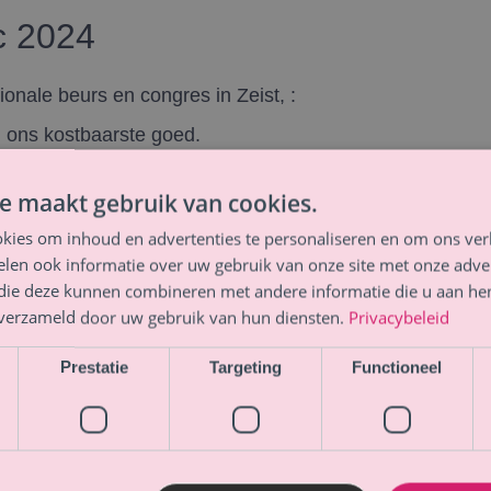
c 2024
onale beurs en congres in Zeist, :
 ons kostbaarste goed.
elijk enthousiast. Wat een heerlijk
e maakt gebruik van cookies.
r speelse serieusheid.
kies om inhoud en advertenties te personaliseren en om ons ver
len ook informatie over uw gebruik van onze site met onze adver
eelde ontzettend veel waardevolle
 die deze kunnen combineren met andere informatie die u aan hen
n verzameld door uw gebruik van hun diensten.
Privacybeleid
aanpak.
Prestatie
Targeting
Functioneel
nd en ouders, wellicht nog enkele
s.
met een kind met klachten. Majella