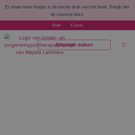
Er staan twee foutjes in de eerste druk van het boek.
Bekijk hier
de correcte links.
Boek
E-book
Afspraak maken
Welke kl
Voor pr
“Na mijn begeleiding heeft 90% van de
kinderen en jongeren een andere pijnbeleving.
Zij gaan met levenslust en een doel de deur
uit! “
Majella