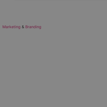
BTW
NL001362633B86
Marketing
&
Branding