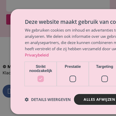
Verstuur
Deze website maakt gebruik van co
We gebruiken cookies om inhoud en advertenties t
analyseren. We delen ook informatie over uw gebru
en analysepartners, die deze kunnen combineren m
heeft verstrekt of die zij hebben verzameld door u
Privacybeleid
© Majella Lammers
|
Privacybeleid
–
Cookie-beleid
–
Strikt
Prestatie
Targeting
noodzakelijk
Klachten
–
Brancheverenigingen
DETAILS WEERGEVEN
ALLES AFWIJZEN
KVK
141 174 19
IBAN
NL95 SNSB 078 328 02 38