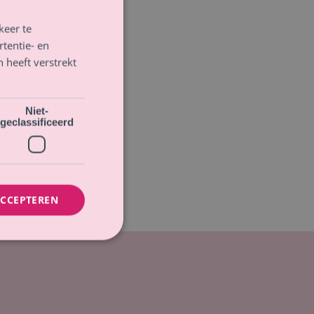
keer te
tentie- en
 heeft verstrekt
Niet-
geclassificeerd
ACCEPTEREN