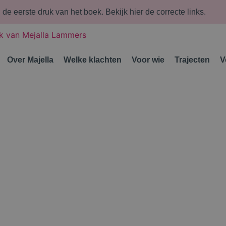
n de eerste druk van het boek.
Bekijk hier de correcte links.
Over Majella
Welke klachten
Voor wie
Trajecten
V
 kinderen
ij gaan