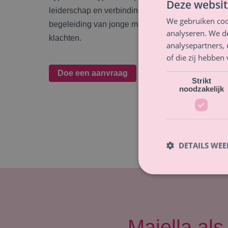
Deze websit
leiderschap en verbinding, over vrouwelijk onde
We gebruiken coo
begeleiding van jonge mensen, over preventie 
analyseren. We de
klachten.
analysepartners,
of die zij hebbe
Doe een aanvraag
Strikt
noodzakelijk
DETAILS WE
Majella als