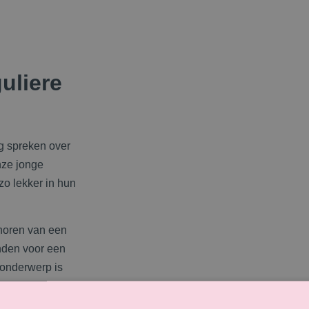
uliere
ag spreken over
nze jonge
o lekker in hun
horen van een
inden voor een
t onderwerp is
 verhaal over
oonlijk