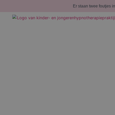
Er staan twee foutjes i
“Na mijn begeleiding heeft 90% van de
en jongeren een andere pijnbeleving. Z