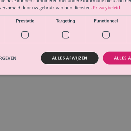
 die deze kunnen combineren met andere informatie die u aan hen
n verzameld door uw gebruik van hun diensten.
Privacybeleid
Marketing
&
Branding
Prestatie
Targeting
Functioneel
ERGEVEN
ALLES AFWIJZEN
ALLES 