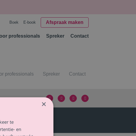
Afspraak maken
Boek
E-book
oor professionals
Spreker
Contact
or professionals
Spreker
Contact
×
keer te
tentie- en