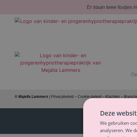
Er staan twee foutjes i
Ov
© Majella Lammers
|
Privacybeleid
–
Cookie-beleid
–
Klachten
–
Branch
Deze websit
We gebruiken coo
analyseren. We de