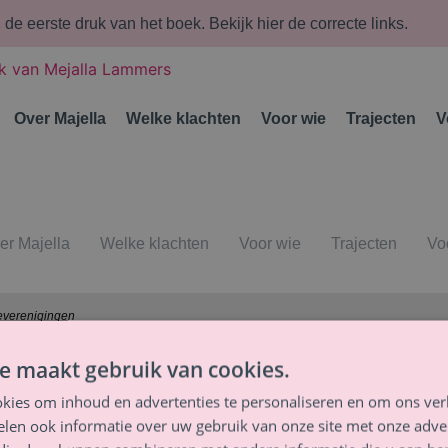
n de eerste druk van het boek.
Bekijk hier de correcte links.
Over Majella
Welke klachten
Voor wie
Trajecten
V
er Majella
Welke klachten
Voor wie
Trajecten
Vo
everenigingen
e maakt gebruik van cookies.
KVK
141 174 19
IBAN
NL95 SNSB 078 328 02 38
kies om inhoud en advertenties te personaliseren en om ons ver
BTW
NL001362633B86
len ook informatie over uw gebruik van onze site met onze adver