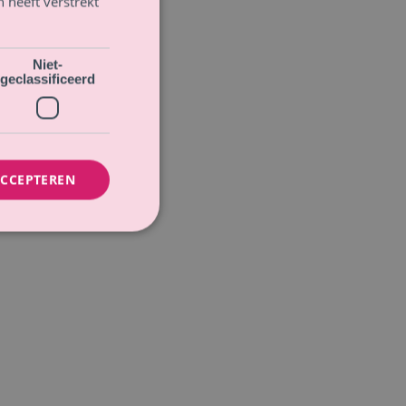
 heeft verstrekt
Niet-
geclassificeerd
ACCEPTEREN