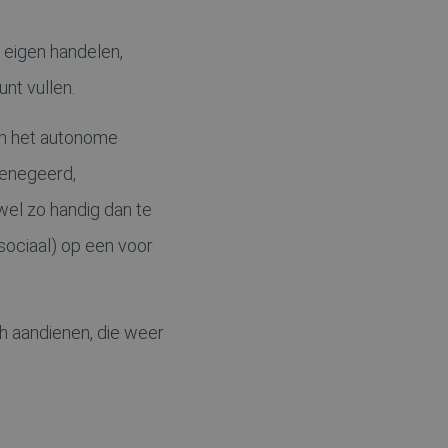
n eigen handelen,
unt vullen.
l in het autonome
genegeerd,
wel zo handig dan te
(sociaal) op een voor
ch aandienen, die weer