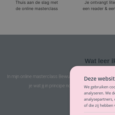
Thuis aan de slag met
Je ontvangt lite
de online masterclass
een reader & een
Wat leer i
In mijn online masterclass Bewust Bekwaam Begeleiden 
Deze websit
je wat jij in principe nodig hebt om net zo’n 
We gebruiken coo
analyseren. We de
analysepartners,
of die zij hebbe