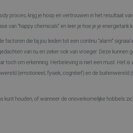
d-body proces, krijg je hoop en vertrouwen in het resultaat va
ease van “happy chemicals” en leer je hoe je je energietank k
de factoren die bij jou leiden tot een continu “alarm” signaa
 gedachten van nu en zeker ook van vroeger. Deze kunnen 
ar toch om erkenning. Herbeleving is niet een must. Het is 
enwereld (emotioneel, fysiek, cognitief) en de buitenwereld 
lans kunt houden, of wanneer de onoverkomelijke hobbels zi