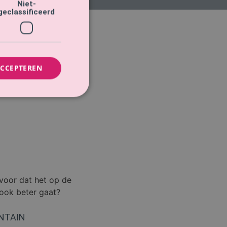
Niet-
geclassificeerd
ACCEPTEREN
M’-methode. Deze
NTAIN