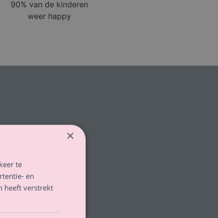
90% van de kinderen
weer happy
×
keer te
tentie- en
 heeft verstrekt