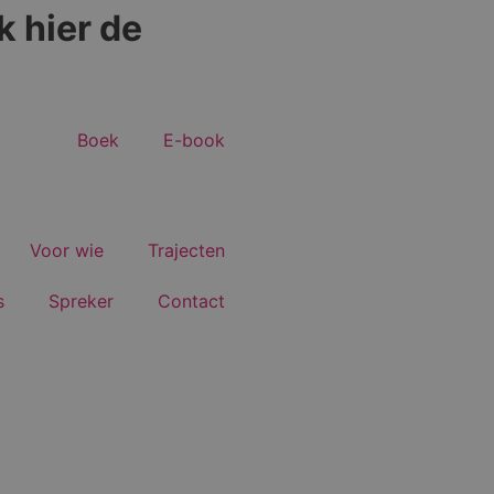
k hier de
Boek
E-book
Voor wie
Trajecten
s
Spreker
Contact