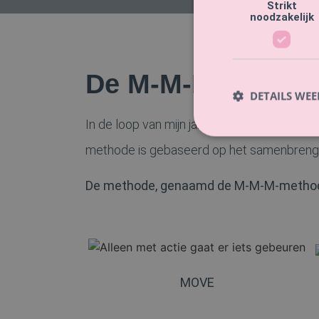
Strikt
noodzakelijk
De M-M-M-metho
DETAILS WE
In de loop van mijn jarenlange ervaring 
methode is gebaseerd op het samenbrenge
De methode, genaamd de M-M-M-methode
MOVE