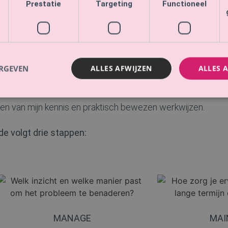
Prestatie
Targeting
Functioneel
de
ERGEVEN
ALLES AFWIJZEN
ALLES 
heb ik een eigen methode ontwikkeld; de zogenaamde ‘M-M-
n van mijn kennis en praktisch bewezen werkwijzen.
 volgt drie stappen:
MANAGE
MAI