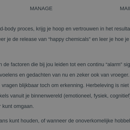
MANAGE
MAI
ind-body proces, krijg je hoop en vertrouwen in het result
leer je de release van “happy chemicals” en leer je hoe je
n de factoren die bij jou leiden tot een continu “alarm” si
evoelens en gedachten van nu en zeker ook van vroeger
vragen blijkbaar toch om erkenning. Herbeleving is niet
kels vanuit je binnenwereld (emotioneel, fysiek, cognitie
r kunt omgaan.
alans kunt houden, of wanneer de onoverkomelijke hobbe