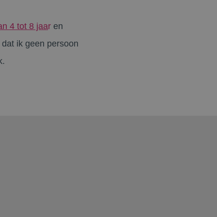
n 4 tot 8 jaa
r
en
k dat ik geen persoon
k.