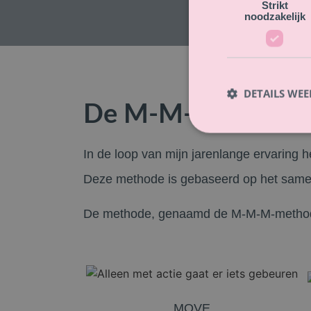
Strikt
noodzakelijk
DETAILS WE
De M-M-M-metho
In de loop van mijn jarenlange ervarin
Deze methode is gebaseerd op het samen
De methode, genaamd de M-M-M-methode
MOVE