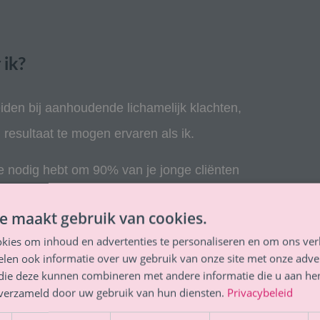
 ik?
den bij aanhoudende lichamelijk klachten,
n resultaat te mogen ervaren als ik.
pe nodig hebt om 90% van je jonge cliënten
den lijve wat je heel concreet kunt doen. Door
e maakt gebruik van cookies.
rlei hulpmiddelen te kunnen bekijken. Je bent
kies om inhoud en advertenties te personaliseren en om ons ver
tgebreide reader en een certificaat. NBVH-
len ook informatie over uw gebruik van onze site met onze adver
 bent in een groep van 4- 8 personen.
 die deze kunnen combineren met andere informatie die u aan hen
n verzameld door uw gebruik van hun diensten.
Privacybeleid