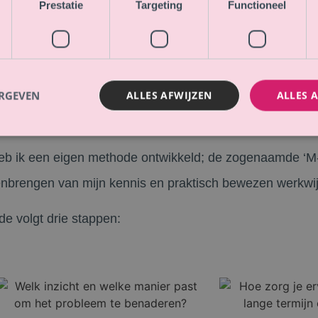
Prestatie
Targeting
Functioneel
ERGEVEN
ALLES AFWIJZEN
ALLES 
de
g heb ik een eigen methode ontwikkeld; de zogenaamde ‘
brengen van mijn kennis en praktisch bewezen werkwi
 volgt drie stappen: